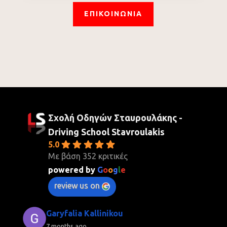
ΕΠΙΚΟΙΝΩΝΙΑ
Σχολή Οδηγών Σταυρουλάκης -
Driving School Stavroulakis
5.0
Με βάση 352 κριτικές
powered by
G
o
o
g
l
e
review us on
Garyfalia Kallinikou
7 months ago