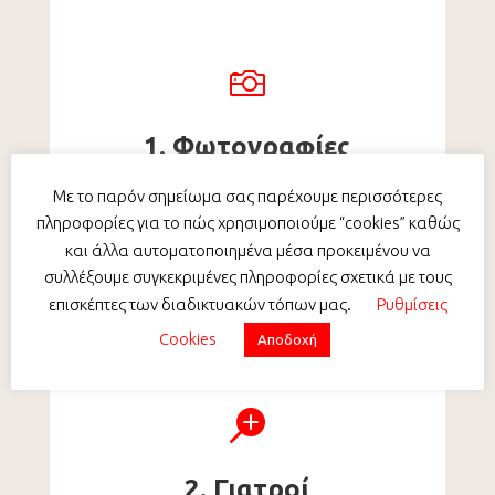

1. Φωτογραφίες
Πρώτα βγάζετε τις απαιτούμενες
Με το παρόν σημείωμα σας παρέχουμε περισσότερες
φωτογραφίες
πληροφορίες για το πώς χρησιμοποιούμε “cookies” καθώς
και άλλα αυτοματοποιημένα μέσα προκειμένου να
συλλέξουμε συγκεκριμένες πληροφορίες σχετικά με τους
επισκέπτες των διαδικτυακών τόπων μας.
Ρυθμίσεις
Cookies
Αποδοχή

2. Γιατροί