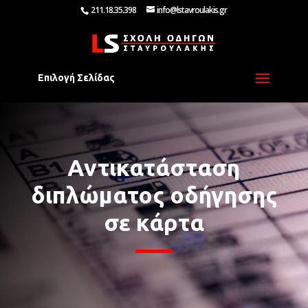
211.18.35.398
info@lstavroulakis.gr
Επιλογή Σελίδας
Αντικατάσταση
διπλώματος οδήγησης
σε κάρτα