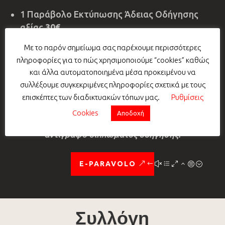
1 Παράβολο Εκτύπωσης Άδειας Οδήγησης
αξίας
30€.
1 Χαρτόσημο Αντιγράφου Εντύπου Άδειας
Με το παρόν σημείωμα σας παρέχουμε περισσότερες
Οδήγησης αξίας
9,02€
πληροφορίες για το πώς χρησιμοποιούμε “cookies” καθώς
και άλλα αυτοματοποιημένα μέσα προκειμένου να
ΚΟΣΤΟΣ ΠΑΡΑΒΟΛΩΝ : 39,02 €
συλλέξουμε συγκεκριμένες πληροφορίες σχετικά με τους
επισκέπτες των διαδικτυακών τόπων μας.
Ρυθμίσεις
Αναλαμβάνουμε για εσάς την έκδοση και την
Cookies
Αποδοχή
πληρωμή των παραβόλων που απαιτούνται για το
αντίγραφο διπλώματος οδήγησης.
E-PARAVOLO
Συλλόγη