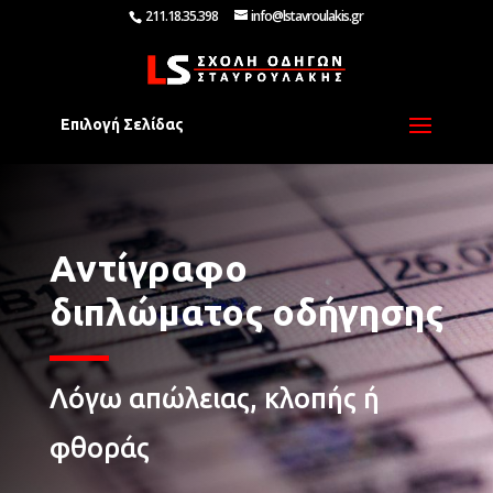
211.18.35.398
info@lstavroulakis.gr
Επιλογή Σελίδας
Αντίγραφο
διπλώματος οδήγησης
Λόγω απώλειας, κλοπής ή
φθοράς