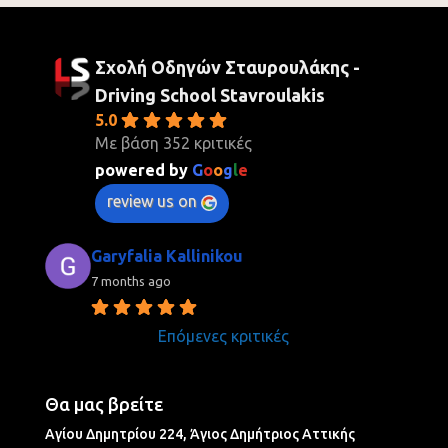
Σχολή Οδηγών Σταυρουλάκης -
Driving School Stavroulakis
5.0
Με βάση 352 κριτικές
powered by
G
o
o
g
l
e
review us on
Garyfalia Kallinikou
7 months ago
Επόμενες κριτικές
Θα μας βρείτε
Αγίου Δημητρίου 224, Άγιος Δημήτριος Aττικής