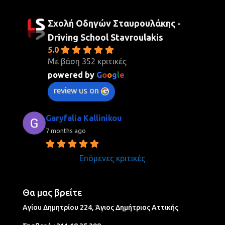
Σχολή Οδηγών Σταυρουλάκης -
Driving School Stavroulakis
5.0
Με βάση 352 κριτικές
powered by
G
o
o
g
l
e
review us on
Garyfalia Kallinikou
7 months ago
Επόμενες κριτικές
Θα μας βρείτε
Αγίου Δημητρίου 224, Άγιος Δημήτριος Aττικής