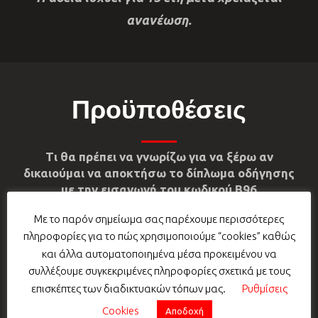
ανανέωση.
Προϋποθέσεις
Τι θα πρέπει να γνωρίζω για να ξέρω αν
δικαιούμαι να αποκτήσω το δίπλωμα οδήγησης
με την εισαγωγή του κωδικού Β96
Με το παρόν σημείωμα σας παρέχουμε περισσότερες
πληροφορίες για το πώς χρησιμοποιούμε “cookies” καθώς
Να έχει την κανονική του διαμονή στην
και άλλα αυτοματοποιημένα μέσα προκειμένου να
Ελλάδα.
συλλέξουμε συγκεκριμένες πληροφορίες σχετικά με τους
Να μην κατέχει άλλη άδεια οδήγησης, ίδιας
επισκέπτες των διαδικτυακών τόπων μας.
Ρυθμίσεις
κατηγορίας, ελληνική ή κράτους-μέλους της
Cookies
Αποδοχή