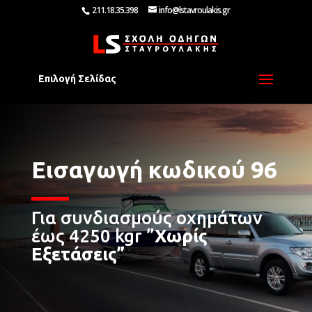
211.18.35.398
info@lstavroulakis.gr
Επιλογή Σελίδας
Εισαγωγή κωδικού 96
Για συνδιασμούς οχημάτων
έως 4250 kgr ”
Χωρίς
Εξετάσεις”