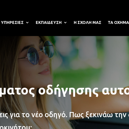
ΥΠΗΡΕΣΙΕΣ
ΕΚΠΑΙΔΕΥΣΗ
Η ΣΧΟΛΗ ΜΑΣ
ΤΑ ΟΧΗΜΑ
ματος οδήγησης αυτ
ις για το νέο οδηγό. Πως ξεκινάω την 
οκινήτου;