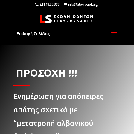
211.18.35.398
info@lstavroulakis.gr
Επιλογή Σελίδας
ΠΡΟΣΟΧΗ !!!
Ενημέρωση για απόπειρες
απάτης σχετικά με
“μετατροπή αλβανικού