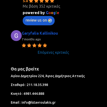
5.0
Με βάση 352 κριτικές
powered by
G
o
o
g
l
e
review us on
Garyfalia Kallinikou
7 months ago
Επόμενες κριτικές
Θα μας βρείτε
Αγίου Δημητρίου 224, Άγιος Δημήτριος Aττικής
Σταθερό :
211.18.35.398
Κινητό :
6981.444.888
Email :
info@lstavroulakis.gr