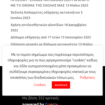
ΜΕ ΤΟ ΟΝΟΜΑ ΤΗΣ ΣΧΟΛΗΣ ΜΑΣ
13 Μαΐου 2025
Έκδοση διπλώματος οδήγησης αυτοκινήτου
5
Ιουνίου 2023
Χρήση αντιλοσθητικών αλυσίδων
18 Δεκεμβρίου
2022
Δίπλωμα οδήγησης από 17 ετών
13 Ιανουαρίου 2022
Οδήγηση μηχανής με δίπλωμα αυτοκινήτου
13 Μαΐου
2021
Με το παρόν σημείωμα σας παρέχουμε περισσότερες
πληροφορίες για το πώς χρησιμοποιούμε “cookies” καθώς
και άλλα αυτοματοποιημένα μέσα προκειμένου να
συλλέξουμε συγκεκριμένες πληροφορίες σχετικά με τους
επισκέπτες των διαδικτυακών τόπων μας.
Ρυθμίσεις
Σχολή Οδηγών Σταυρουλάκης -
Cookies
Αποδοχή
Driving School Stavroulakis
5.0
Με βάση 352 κριτικές
powered by
G
o
o
g
l
e