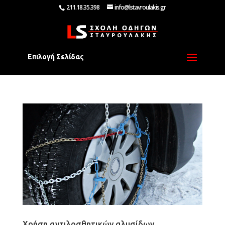
211.18.35.398
info@lstavroulakis.gr
Επιλογή Σελίδας
Χρήση αντιλοσθητικών αλυσίδων