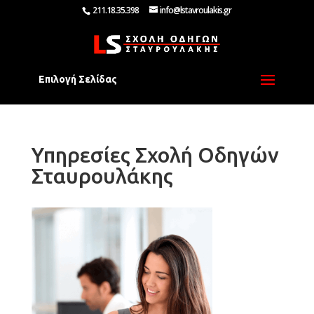
211.18.35.398
info@lstavroulakis.gr
Επιλογή Σελίδας
Υπηρεσίες Σχολή Οδηγών
Σταυρουλάκης