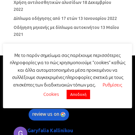
Χρήση αντιλοσθητικών αλυσίδων
18 Δεκεμβρίου
2022
Δίπλωμα οδήγησης από 17 ετών
13 Ιανουαρίου 2022
Οδήγηση μηχανής με δίπλωμα αυτοκινήτου
13 Μαΐου
2021
Με το παρόν σημείωμα σας παρέχουμε περισσότερες
πληροφορίες για το πώς χρησιμοποιούμε “cookies” καθώς
και άλλα αυτοματοποιημένα μέσα προκειμένου να
Σχολή Οδηγών Σταυρουλάκης -
συλλέξουμε συγκεκριμένες πληροφορίες σχετικά με τους
Driving School Stavroulakis
επισκέπτες των διαδικτυακών τόπων μας.
Ρυθμίσεις
5.0
Cookies
Αποδοχή
Με βάση 352 κριτικές
powered by
G
o
o
g
l
e
review us on
Garyfalia Kallinikou