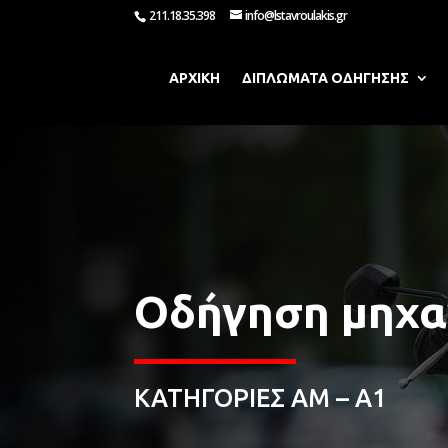
211.18.35.398
info@lstavroulakis.gr
ΑΡΧΙΚΗ
ΔΙΠΛΩΜΑΤΑ ΟΔΗΓΗΣΗΣ
Οδήγηση μηχα
ΚΑΤΗΓΟΡΙΕΣ ΑΜ – Α1