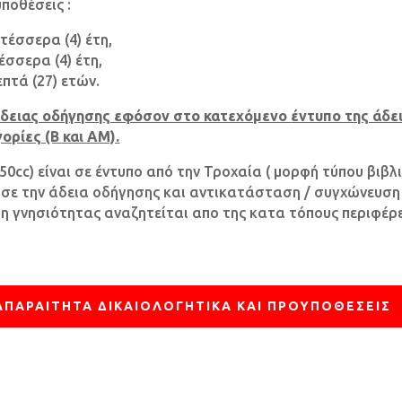
ποθέσεις :
τέσσερα (4) έτη,
έσσερα (4) έτη,
επτά (27) ετών.
 άδειας οδήγησης εφόσον στο κατεχόμενο
έντυπο της άδε
ορίες (Β και ΑΜ).
0cc) είναι σε έντυπο από την Τροχαία ( μορφή τύπου βιβ
ωσε την άδεια οδήγησης και αντικατάσταση / συγχώνευση
η γνησιότητας αναζητείται απο της κατα τόπους περιφέρε
ΑΠΑΡΑΙΤΗΤΑ ΔΙΚΑΙΟΛΟΓΗΤΙΚΑ ΚΑΙ ΠΡΟΥΠΟΘΕΣΕΙΣ