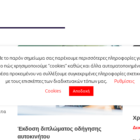
ε το παρόν σημείωμα σας παρέχουμε περισσότερες πληροφορίες γ
το πώς χρησιμοποιούμε “cookies” καθώς και άλλα αυτοματοποιημέν
μέσα προκειμένου να συλλέξουμε συγκεκριμένες πληροφορίες σχετικ
με τους επισκέπτες των διαδικτυακών τόπων μας.
Ρυθμίσεις
Cookies
Αποδοχή
"
ρό
ατα
Χρ
Δεκ
Έκδοση διπλώματος οδήγησης
αυτοκινήτου