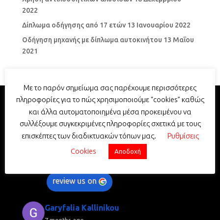
2022
Δίπλωμα οδήγησης από 17 ετών
13 Ιανουαρίου 2022
Οδήγηση μηχανής με δίπλωμα αυτοκινήτου
13 Μαΐου
2021
Με το παρόν σημείωμα σας παρέχουμε περισσότερες
πληροφορίες για το πώς χρησιμοποιούμε “cookies” καθώς
και άλλα αυτοματοποιημένα μέσα προκειμένου να
Σχολή Οδηγών Σταυρουλάκης -
συλλέξουμε συγκεκριμένες πληροφορίες σχετικά με τους
Driving School Stavroulakis
επισκέπτες των διαδικτυακών τόπων μας.
Ρυθμίσεις
5.0
Cookies
Με βάση 352 κριτικές
Αποδοχή
powered by
G
o
o
g
l
e
review us on
Garyfalia Kallinikou
7 months ago