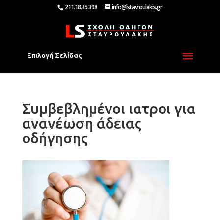
211.18.35.398
info@lstavroulakis.gr
Επιλογή Σελίδας
Συμβεβλημένοι ιατροι για
ανανέωση άδειας
οδήγησης