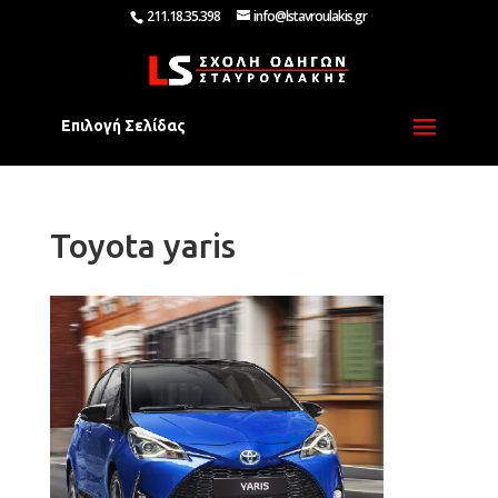
211.18.35.398
info@lstavroulakis.gr
Επιλογή Σελίδας
Toyota yaris