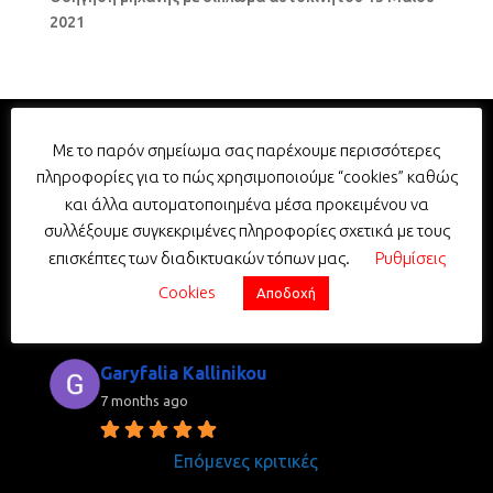
2021
Με το παρόν σημείωμα σας παρέχουμε περισσότερες
Σχολή Οδηγών Σταυρουλάκης -
πληροφορίες για το πώς χρησιμοποιούμε “cookies” καθώς
Driving School Stavroulakis
και άλλα αυτοματοποιημένα μέσα προκειμένου να
5.0
συλλέξουμε συγκεκριμένες πληροφορίες σχετικά με τους
Με βάση 352 κριτικές
επισκέπτες των διαδικτυακών τόπων μας.
Ρυθμίσεις
powered by
G
o
o
g
l
e
Cookies
Αποδοχή
review us on
Garyfalia Kallinikou
7 months ago
Επόμενες κριτικές