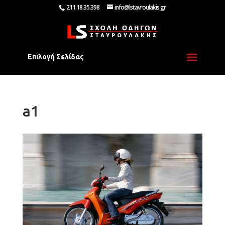
211.18.35.398
info@lstavroulakis.gr
Επιλογή Σελίδας
a1