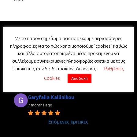
Με το παρόν σημείωμα σας παρέχουμε περισσότερες
Σχολή Οδηγών Σταυρουλάκης -
πληροφορίες για το πώς χρησιμοποιούμε “cookies” καθώς
Driving School Stavroulakis
και άλλα αυτοματοποιημένα μέσα προκειμένου να
5.0
συλλέξουμε συγκεκριμένες πληροφορίες σχετικά με τους
Με βάση 352 κριτικές
επισκέπτες των διαδικτυακών τόπων μας.
Ρυθμίσεις
powered by
G
o
o
g
l
e
Cookies
Αποδοχή
review us on
Garyfalia Kallinikou
7 months ago
Επόμενες κριτικές