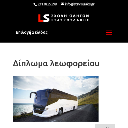
211.18.35.398
info@lstavroulakis.gr
Επιλογή Σελίδας
Δίπλωμα λεωφορείου