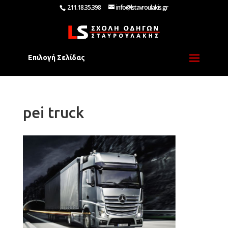
211.18.35.398
info@lstavroulakis.gr
Επιλογή Σελίδας
pei truck