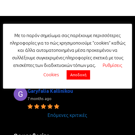
Σχολή Οδηγών Σταυρουλάκης -
Με το παρόν σημείωμα σας παρέχουμε περισσότερες
Driving School Stavroulakis
πληροφορίες για το πώς χρησιμοποιούμε “cookies” καθώς
5.0
και άλλα αυτοματοποιημένα μέσα προκειμένου να
Με βάση 352 κριτικές
συλλέξουμε συγκεκριμένες πληροφορίες σχετικά με τους
powered by
G
o
o
g
l
e
επισκέπτες των διαδικτυακών τόπων μας.
Ρυθμίσεις
review us on
Cookies
Αποδοχή
Garyfalia Kallinikou
7 months ago
Επόμενες κριτικές