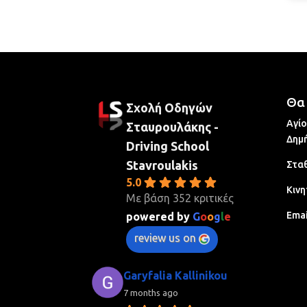
Θα 
Σχολή Οδηγών
Αγίο
Σταυρουλάκης -
Δημή
Driving School
Stavroulakis
Σταθ
5.0
Κινη
Με βάση 352 κριτικές
Emai
powered by
G
o
o
g
l
e
review us on
Garyfalia Kallinikou
7 months ago