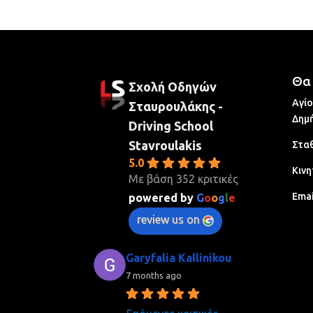
Θα 
Σχολή Οδηγών
Αγίο
Σταυρουλάκης -
Δημή
Driving School
Stavroulakis
Σταθ
5.0
Κινη
Με βάση 352 κριτικές
Emai
powered by
G
o
o
g
l
e
review us on
Garyfalia Kallinikou
7 months ago