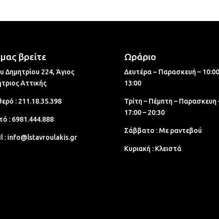
μας βρείτε
Ωράριο
υ Δημητρίου 224, Άγιος
Δευτέρα ~ Παρασκευή – 10:00
τριος Aττικής
13:00
ερό :
211.18.35.398
Τρίτη – Πέμπτη – Παρασκευη 
17:00 – 20:30
τό :
6981.444.888
Σάββατο : Με ραντεβού
l :
info@lstavroulakis.gr
Κυριακή : Κλειστά