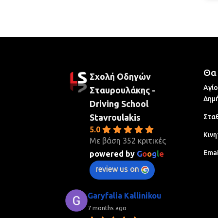
Θα 
Σχολή Οδηγών
Αγίο
Σταυρουλάκης -
Δημή
Driving School
Stavroulakis
Σταθ
5.0
Κινη
Με βάση 352 κριτικές
Emai
powered by
G
o
o
g
l
e
review us on
Garyfalia Kallinikou
7 months ago