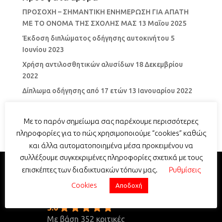
ΠΡΟΣΟΧΗ – ΣΗΜΑΝΤΙΚΗ ΕΝΗΜΕΡΩΣΗ ΓΙΑ ΑΠΑΤΗ
ΜΕ ΤΟ ΟΝΟΜΑ ΤΗΣ ΣΧΟΛΗΣ ΜΑΣ
13 Μαΐου 2025
Έκδοση διπλώματος οδήγησης αυτοκινήτου
5
Ιουνίου 2023
Χρήση αντιλοσθητικών αλυσίδων
18 Δεκεμβρίου
2022
Δίπλωμα οδήγησης από 17 ετών
13 Ιανουαρίου 2022
Οδήγηση μηχανής με δίπλωμα αυτοκινήτου
13 Μαΐου
2021
Με το παρόν σημείωμα σας παρέχουμε περισσότερες
πληροφορίες για το πώς χρησιμοποιούμε “cookies” καθώς
και άλλα αυτοματοποιημένα μέσα προκειμένου να
συλλέξουμε συγκεκριμένες πληροφορίες σχετικά με τους
επισκέπτες των διαδικτυακών τόπων μας.
Ρυθμίσεις
Σχολή Οδηγών Σταυρουλάκης -
Cookies
Αποδοχή
Driving School Stavroulakis
5.0
Με βάση 352 κριτικές