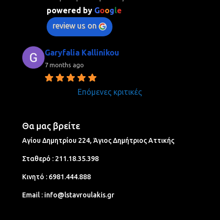
powered by
G
o
o
g
l
e
review us on
Garyfalia Kallinikou
7 months ago
Επόμενες κριτικές
Θα μας βρείτε
Αγίου Δημητρίου 224, Άγιος Δημήτριος Aττικής
Σταθερό :
211.18.35.398
Κινητό :
6981.444.888
Email :
info@lstavroulakis.gr