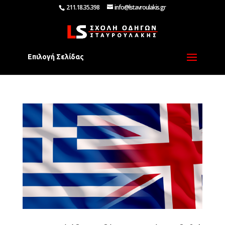
211.18.35.398
info@lstavroulakis.gr
Επιλογή Σελίδας